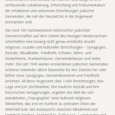
umfassende Lokalisierung, Erforschung und Dokumentation
der erhaltenen und verlorenen Einrichtungen jüdischer
Gemeinden, die seit der Neuzeit bis in die Gegenwart
entstanden sind.
Die rund 160 nachweisbaren historischen jüdischen
Gemeinschaften auf dem Gebiet des heutigen Niedersachsen
unterhielten eine bislang nicht genau ermittelte Anzahl
religiöser, sozialer und kultureller Einrichtungen – Synagogen,
Betsäle, Ritualbäder, Friedhöfe, Schulen, Alters- und
Kinderheime, Krankenhäuser, Gemeindehäuser und vieles
mehr. Die seit 1945 wieder erstandenen jüdischen Gemeinden
richteten entweder ältere Bauwerke für ihre Zwecke her oder
ließen neue Synagogen, Gemeindezentren und Friedhöfe
errichten. All diese insgesamt über 1.000 Einrichtungen, ihre
Lage und (Un-)Sichtbarkeit, ihre bauliche Gestalt und ihre
historischen Verlagerungen, ergeben das Bild der sich
wandelnden „Topographie“ einer kulturell-religiösen
Minderheit, das erst im Kontext zu zentralen Orten der
Mehrheit bzw. des Austauschs zwischen Minderheit und
Mehrheit (Kirchen, Marktplätze, Rathäuser…) verstanden und