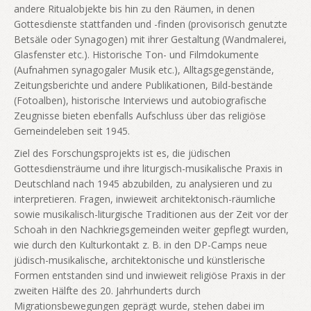
andere Ritualobjekte bis hin zu den Räumen, in denen
Gottesdienste stattfanden und -finden (provisorisch genutzte
Betsäle oder Synagogen) mit ihrer Gestaltung (Wandmalerei,
Glasfenster etc.). Historische Ton- und Filmdokumente
(Aufnahmen synagogaler Musik etc.), Alltagsgegenstände,
Zeitungsberichte und andere Publikationen, Bild-bestände
(Fotoalben), historische Interviews und autobiografische
Zeugnisse bieten ebenfalls Aufschluss über das religiöse
Gemeindeleben seit 1945.
Ziel des Forschungsprojekts ist es, die jüdischen
Gottesdiensträume und ihre liturgisch-musikalische Praxis in
Deutschland nach 1945 abzubilden, zu analysieren und zu
interpretieren. Fragen, inwieweit architektonisch-räumliche
sowie musikalisch-liturgische Traditionen aus der Zeit vor der
Schoah in den Nachkriegsgemeinden weiter gepflegt wurden,
wie durch den Kulturkontakt z. B. in den DP-Camps neue
jüdisch-musikalische, architektonische und künstlerische
Formen entstanden sind und inwieweit religiöse Praxis in der
zweiten Hälfte des 20. Jahrhunderts durch
Migrationsbewegungen geprägt wurde, stehen dabei im