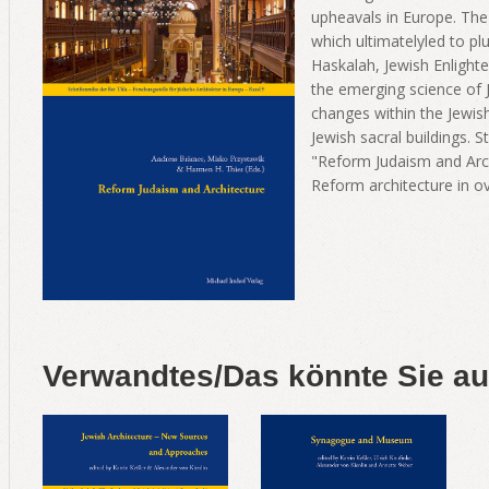
upheavals in Europe. The
which ultimatelyled to plu
Haskalah, Jewish Enlighte
the emerging science of 
changes within the Jewish 
Jewish sacral buildings. 
"Reform Judaism and Archi
Reform architecture in o
Verwandtes/Das könnte Sie au