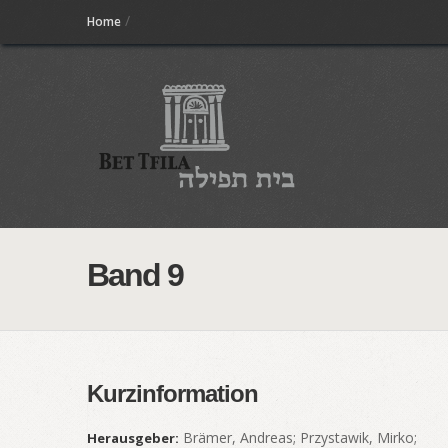
/
Home
Band 9
Kurzinformation
Brämer, Andreas; Przystawik, Mirko;
Herausgeber: