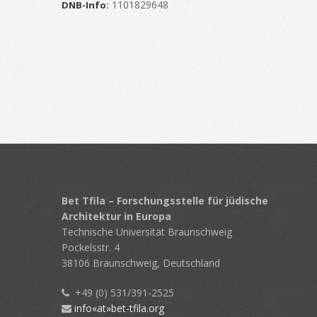
1101829648
DNB-Info:
Bet Tfila – Forschungsstelle für jüdische
Architektur in Europa
Technische Universität Braunschweig
Pockelsstr. 4
38106 Braunschweig, Deutschland
+49 (0) 531/391-2525
info«at»bet-tfila.org