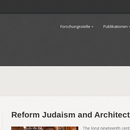
Forschungsstelle
Publikationen
Reform Judaism and Architect
The long nineteenth cent