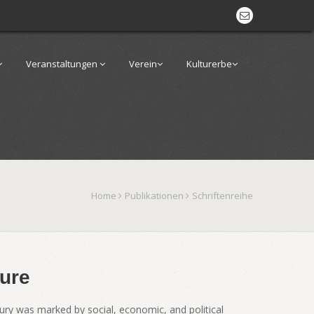
Veranstaltungen
Verein
Kulturerbe
Home
Publikationen
Schriftenreihe
ure
ury was marked by social, economic, and political