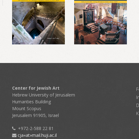
Center for Jewish Art
F
Hebrew University of Jerusalem
I
Humanties Building
D
Mount Scopus
K
Jerusalem 91905, Israel
+972-2-588 22 81
cja«at»mail.huji.ac.il